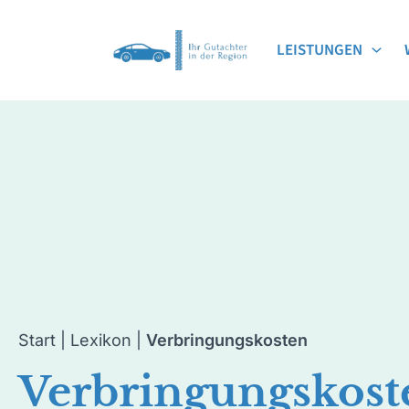
Zum
Inhalt
LEISTUNGEN
springen
Start
|
Lexikon
|
Verbringungskosten
Verbringungskost