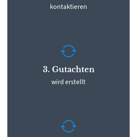
kontaktieren
geht’s am schnellsten zum Termin!
Schnelle Gutachtenerstellung: Ich
unterstütze Dich als Kfz-
3. Gutachten
Sachverständiger bei der gesamten
Schadensabwicklung.
wird erstellt
Unfallschaden flexibel vor Ort