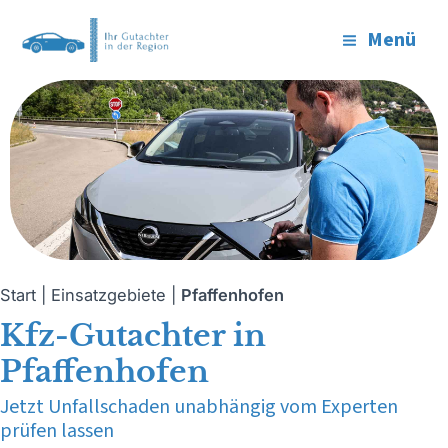
Zum
Menü
Inhalt
Main
springen
Menu
Start
|
Einsatzgebiete
|
Pfaffenhofen
Kfz-Gutachter in
Pfaffenhofen
Jetzt Unfallschaden unabhängig vom Experten
prüfen lassen